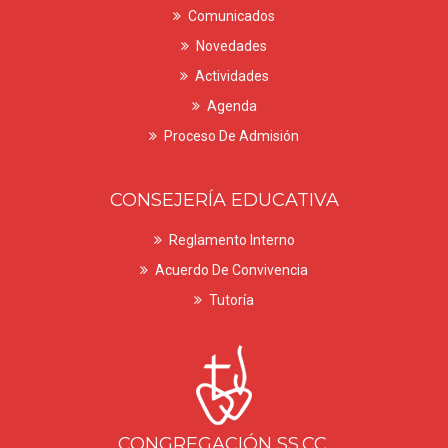
Comunicados
Asistir con gafete de identificación según
indicación recibida por correo electrónico.
Novedades
Actividades
Traer líquido y refrigerio ligero para compartir en
familia.
Agenda
Proceso De Admisión
Usar ropa cómoda para realizar actividad física.
4
21/07/2026 al 31/07/2026
CONSEJERÍA EDUCATIVA
Etapa III - Entrevista Familiar
Reglamento Interno
Acuerdo De Convivencia
Modalidad:
Presencial
Tutoría
Participan los postulantes calificados de la etapa
anterior.
Evaluación de la relación familiar.
Compromiso familiar.
CONGREGACIÓN SS.CC.