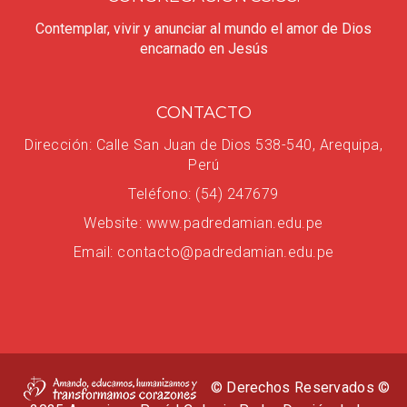
Estabilidad familiar.
Contemplar, vivir y anunciar al mundo el amor de Dios
La fecha será comunicada vía correo electrónico
encarnado en Jesús
y confirmada telefónicamente.
5
07/08/2026
CONTACTO
Emisión de Resultados
Dirección: Calle San Juan de Dios 538-540, Arequipa,
Perú
Teléfono: (54) 247679
Los resultados finales serán enviados vía correo
electrónico.
Website: www.padredamian.edu.pe
6
Email: contacto@padredamian.edu.pe
08/08/2026 al 31/08/2026
Aceptación de la Vacante
El pago de la cuota de ingreso confirma la
aceptación de la vacante.
© Derechos Reservados ©