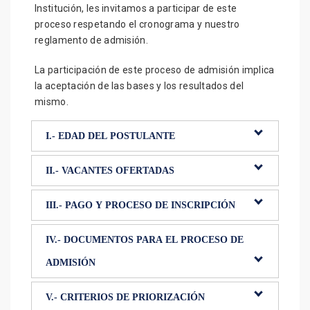
Institución, les invitamos a participar de este
proceso respetando el cronograma y nuestro
reglamento de admisión.
La participación de este proceso de admisión implica
la aceptación de las bases y los resultados del
mismo.
I.- EDAD DEL POSTULANTE
De acuerdo a la RM N° 447-2020-MINEDU, la
II.- VACANTES OFERTADAS
postulación del menor se hace de acuerdo a la edad
cronológica cumplida al 31 de marzo de 2027,
III.- PAGO Y PROCESO DE INSCRIPCIÓN
DISTRIBUCIÓN DE
correspondiente al nivel para el que se solicita la
GRADOS
VACANTES
ESTUDIANTES POR
vacante.
ACADÉMICOS
Pasos para iniciar el proceso de admisión:
IV.- DOCUMENTOS PARA EL PROCESO DE
AULA
1° grado
03 salones, cada uno de
ADMISIÓN
Pago por derecho de postulación:
Realice un
105
primaria
35 estudiantes
depósito de S/ 180.00 soles en la cuenta de ahorros
DNI del(a) postulante
(legible) por ambos lados.
del Colegio Padre Damián de los Sagrados
V.- CRITERIOS DE PRIORIZACIÓN